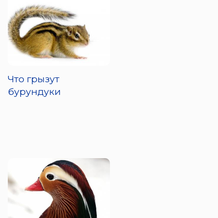
Что грызут
бурундуки